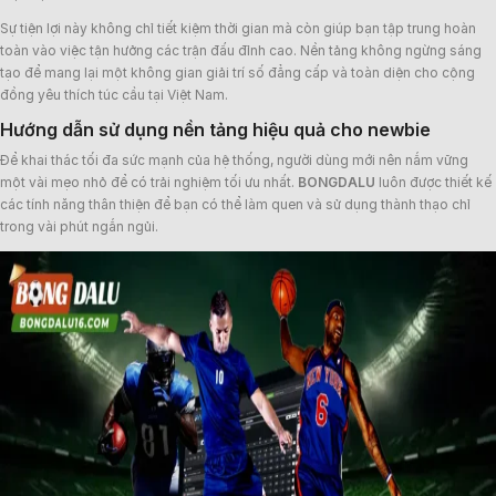
Sự tiện lợi này không chỉ tiết kiệm thời gian mà còn giúp bạn tập trung hoàn
toàn vào việc tận hưởng các trận đấu đỉnh cao. Nền tảng không ngừng sáng
tạo để mang lại một không gian giải trí số đẳng cấp và toàn diện cho cộng
đồng yêu thích túc cầu tại Việt Nam.
Hướng dẫn sử dụng nền tảng hiệu quả cho newbie
Để khai thác tối đa sức mạnh của hệ thống, người dùng mới nên nắm vững
một vài mẹo nhỏ để có trải nghiệm tối ưu nhất.
BONGDALU
luôn được thiết kế
các tính năng thân thiện để bạn có thể làm quen và sử dụng thành thạo chỉ
trong vài phút ngắn ngủi.