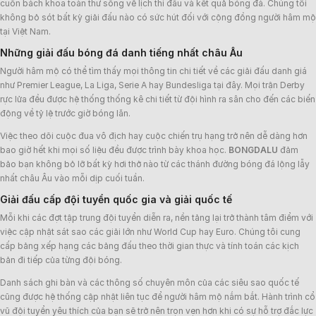
cuốn bách khoa toàn thư sống về lịch thi đấu và kết quả bóng đá. Chúng tôi
không bỏ sót bất kỳ giải đấu nào có sức hút đối với cộng đồng người hâm mộ
tại Việt Nam.
Những giải đấu bóng đá danh tiếng nhất châu Âu
Người hâm mộ có thể tìm thấy mọi thông tin chi tiết về các giải đấu danh giá
như Premier League, La Liga, Serie A hay Bundesliga tại đây. Mọi trận Derby
rực lửa đều được hệ thống thống kê chi tiết từ đội hình ra sân cho đến các biến
động về tỷ lệ trước giờ bóng lăn.
Việc theo dõi cuộc đua vô địch hay cuộc chiến trụ hạng trở nên dễ dàng hơn
bao giờ hết khi mọi số liệu đều được trình bày khoa học.
BONGDALU
đảm
bảo bạn không bỏ lỡ bất kỳ hơi thở nào từ các thánh đường bóng đá lộng lẫy
nhất châu Âu vào mỗi dịp cuối tuần.
Giải đấu cấp đội tuyển quốc gia và giải quốc tế
Mỗi khi các đợt tập trung đội tuyển diễn ra, nền tảng lại trở thành tâm điểm với
việc cập nhật sát sao các giải lớn như World Cup hay Euro. Chúng tôi cung
cấp bảng xếp hạng các bảng đấu theo thời gian thực và tính toán các kịch
bản đi tiếp của từng đội bóng.
Danh sách ghi bàn và các thông số chuyên môn của các siêu sao quốc tế
cũng được hệ thống cập nhật liên tục để người hâm mộ nắm bắt. Hành trình cổ
vũ đội tuyển yêu thích của bạn sẽ trở nên trọn vẹn hơn khi có sự hỗ trợ đắc lực