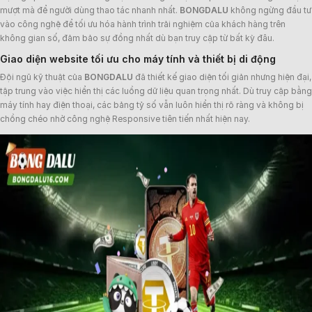
mượt mà để người dùng thao tác nhanh nhất.
BONGDALU
không ngừng đầu tư
vào công nghệ để tối ưu hóa hành trình trải nghiệm của khách hàng trên
không gian số, đảm bảo sự đồng nhất dù bạn truy cập từ bất kỳ đâu.
Giao diện website tối ưu cho máy tính và thiết bị di động
Đội ngũ kỹ thuật của
BONGDALU
đã thiết kế giao diện tối giản nhưng hiện đại,
tập trung vào việc hiển thị các luồng dữ liệu quan trọng nhất. Dù truy cập bằng
máy tính hay điện thoại, các bảng tỷ số vẫn luôn hiển thị rõ ràng và không bị
chồng chéo nhờ công nghệ Responsive tiên tiến nhất hiện nay.