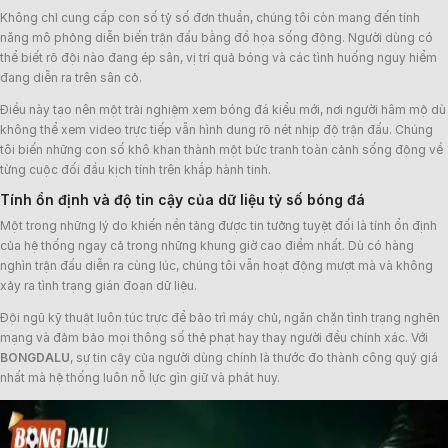
Không chỉ cung cấp con số tỷ số đơn thuần, chúng tôi còn mang đến tính
năng mô phỏng diễn biến trận đấu bằng đồ họa sống động. Người dùng có
thể biết rõ đội nào đang ép sân, vị trí quả bóng và các tình huống nguy hiểm
đang diễn ra trên sân cỏ.
Điều này tạo nên một trải nghiệm xem bóng đá kiểu mới, nơi người hâm mộ dù
không thể xem video trực tiếp vẫn hình dung rõ nét nhịp độ trận đấu. Chúng
tôi biến những con số khô khan thành một bức tranh toàn cảnh sống động về
từng cuộc đối đầu kịch tính trên khắp hành tinh.
Tính ổn định và độ tin cậy của dữ liệu tỷ số bóng đá
Một trong những lý do khiến nền tảng được tin tưởng tuyệt đối là tính ổn định
của hệ thống ngay cả trong những khung giờ cao điểm nhất. Dù có hàng
nghìn trận đấu diễn ra cùng lúc, chúng tôi vẫn hoạt động mượt mà và không
xảy ra tình trạng gián đoạn dữ liệu.
Đội ngũ kỹ thuật luôn túc trực để bảo trì máy chủ, ngăn chặn tình trạng nghẽn
mạng và đảm bảo mọi thông số thẻ phạt hay thay người đều chính xác. Với
BONGDALU
, sự tin cậy của người dùng chính là thước đo thành công quý giá
nhất mà hệ thống luôn nỗ lực gìn giữ và phát huy.