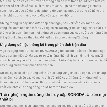
Mỗi câu lạc bộ và cầu thủ trên hệ thống đều có một trang hồ sơ riêng biệt với
các chỉ số chi tiết về hiệu suất thi đấu thực tế. Bạn có thể dễ dàng kiểm tra
xem một tiền đạo có đang đạt phong độ cao hay một đội bóng có hàng thủ
chắc chắn trong những vòng đấu vừa qua hay không.
Những thông tin này luôn được cập nhật ngay sau khi tiếng còi mãn cuộc
vang lên, đảm bảo tính thời sự và độ chính xác tuyệt đối cho người tra cứu. Hệ
thống giúp bạn nắm trọn mọi thông số quan trọng của các ngôi sao hàng đầu
thế giới chỉ bằng vài thao tác đơn giản trên giao diện người dùng.
Ứng dụng dữ liệu thống kê trong phân tích trận đấu
Việc sử dụng kho dữ liệu của
BONGDALU
giúp các dự đoán trở nên khoa học
hơn và giảm thiểu tối đa các rủi ro từ những nhận định cảm tính. Nhiều người
chơi chuyên nghiệp đã coi các bảng thống kê tại đây là kim chỉ nam tin cậy để
xây dựng chiến thuật phân tích dài hạn.
Dữ liệu sạch và có hệ thống chính là nền tảng vững chắc để bạn đưa ra những
nhận định có chiều sâu và mang tính đột phá cao. Chúng tôi không ngừng
hoàn thiện các bộ lọc dữ liệu thông minh để phục vụ mọi nhu cầu phân tích
khắt khe nhất của cộng đồng người hâm mộ bóng đá.
Trải nghiệm người dùng khi truy cập BONGDALU trên mọi
thiết bị
Đội ngũ phát triển hiểu rằng một nền tảng dữ liệu tốt phải đi đôi với giao diện