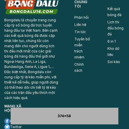
CHÚNG
TÔI
Kết quả
bóng đá
Phản hồi
Bongdalu là chuyên trang cung
Lịch thi
Liên hệ
cấp tỷ số bóng đá trực tuyến
đấu bóng
hàng đầu tại Việt Nam. Bên cạnh
Tin tức
đá
các kết quả bóng đá được cập
Tuyên bố
nhật liên tục, chúng tôi còn
6 in 1
miễn
mang đến cho người dùng lịch
Kho dữ
trách
thi đấu mới nhất của các giải
liệu
bóng đá hàng đầu thế giới như
nhiệm
Ngoại Hạng Anh, La Liga,
Soi kèo
Chính
Bundesliga, Serie A, Ligue 1,....
sách
Đặc biệt nhất, Bongdalu còn
cung cấp tỷ lệ kèo miễn phí, với
thiết kế dễ hiểu, giúp người dùng
có thể theo dõi chi tiết tỷ lệ kèo
của các trận đấu yêu thích một
cách hiệu quả.
MẠNG XÃ
HỘI
Facebook
Twitter