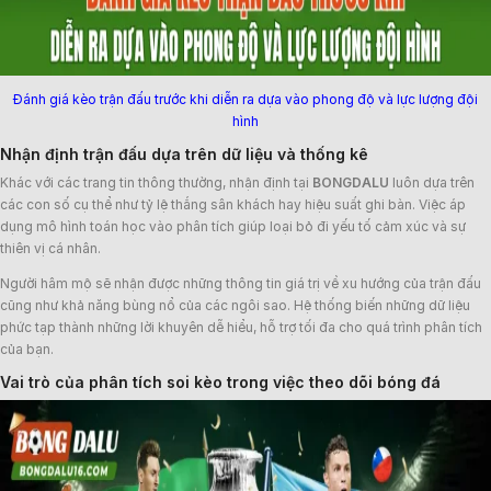
Đánh giá kèo trận đấu trước khi diễn ra dựa vào phong độ và lực lượng đội
hình
Nhận định trận đấu dựa trên dữ liệu và thống kê
Khác với các trang tin thông thường, nhận định tại
BONGDALU
luôn dựa trên
các con số cụ thể như tỷ lệ thắng sân khách hay hiệu suất ghi bàn. Việc áp
dụng mô hình toán học vào phân tích giúp loại bỏ đi yếu tố cảm xúc và sự
thiên vị cá nhân.
Người hâm mộ sẽ nhận được những thông tin giá trị về xu hướng của trận đấu
cũng như khả năng bùng nổ của các ngôi sao. Hệ thống biến những dữ liệu
phức tạp thành những lời khuyên dễ hiểu, hỗ trợ tối đa cho quá trình phân tích
của bạn.
Vai trò của phân tích soi kèo trong việc theo dõi bóng đá