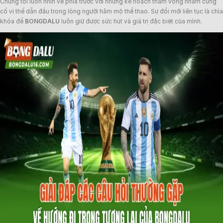
Chúng tôi luôn nhìn về phía trước với những kế hoạch tham vọng nhằm củng
cố vị thế dẫn đầu trong lòng người hâm mộ thể thao. Sự đổi mới liên tục là chìa
khóa để
BONGDALU
luôn giữ được sức hút và giá trị đặc biệt của mình.