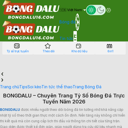
🇻🇳 Việt Nam
Bóng đá
Tin tức
Tỷ số trực tuyến
Theo dõi
Kho dữ liệu
6in1
Trang chủ
Tips
Soi kèo
Tin tức thể thao
Trang Bóng Đá
BONGDALU – Chuyên Trang Tỷ Số Bóng Đá Trực
Tuyến Năm 2026
BONGDALU
được nhiều người theo dõi bóng đá tin tưởng nhờ khả năng cập
nhật tỷ số theo thời gian thực một cách ổn định. Nền tảng này không chỉ hiển
thị kết quả mà còn cung cấp lịch thi đấu và thông tin chi tiết của từng trận.
Giao diện được thiết kế đơn giản, giúp người dùng tra cứu dữ liệu nhanh mà