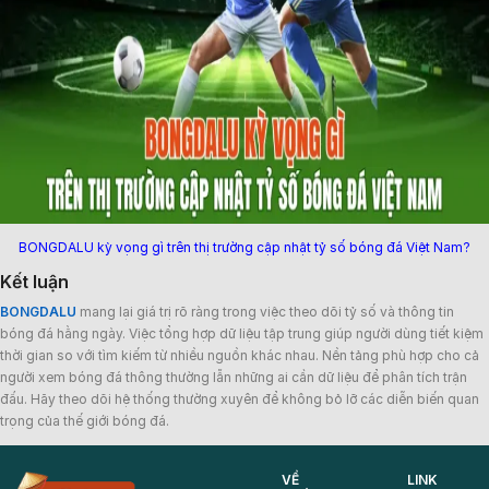
BONGDALU kỳ vọng gì trên thị trường cập nhật tỷ số bóng đá Việt Nam?
Kết luận
BONGDALU
mang lại giá trị rõ ràng trong việc theo dõi tỷ số và thông tin
bóng đá hằng ngày. Việc tổng hợp dữ liệu tập trung giúp người dùng tiết kiệm
thời gian so với tìm kiếm từ nhiều nguồn khác nhau. Nền tảng phù hợp cho cả
người xem bóng đá thông thường lẫn những ai cần dữ liệu để phân tích trận
đấu. Hãy theo dõi hệ thống thường xuyên để không bỏ lỡ các diễn biến quan
trọng của thế giới bóng đá.
VỀ
LINK